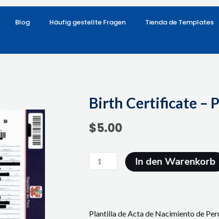
Blog
Häufig gestellte Fragen
Tienda de Templates
Birth Certificate – 
$
5.00
Birth
In den Warenkorb
Certificate
-
Peru
#4
Plantilla de Acta de Nacimiento de Peru
Menge