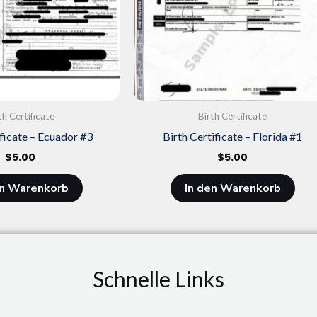
th Certificate
Birth Certificate
ificate – Ecuador #3
Birth Certificate – Florida #1
$
5.00
$
5.00
en Warenkorb
In den Warenkorb
Schnelle Links