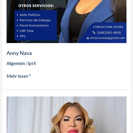
Anny Nava
Allgemein
/
lpt4
Mehr lesen "
Xiomara
Rodriguez