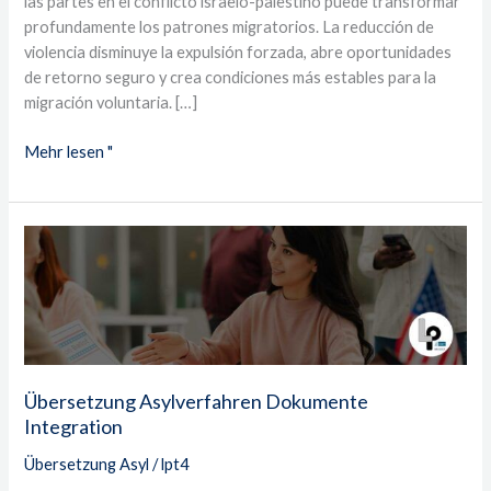
las partes en el conflicto israelo-palestino puede transformar
profundamente los patrones migratorios. La reducción de
violencia disminuye la expulsión forzada, abre oportunidades
de retorno seguro y crea condiciones más estables para la
migración voluntaria. […]
Mehr lesen "
Übersetzung
Asylverfahren
Dokumente
Integration
Übersetzung Asylverfahren Dokumente
Integration
Übersetzung Asyl
/
lpt4