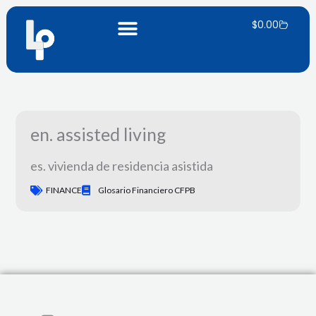
Vai
Carrell
al
$
0.00
contenuto
en. assisted living
es. vivienda de residencia asistida
FINANCE
Glosario Financiero CFPB