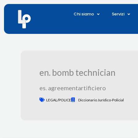
Vai
al
Chi siamo
Servizi
contenuto
en. bomb technician
es. agreementartificiero
LEGAL/POLICE
Diccionario Jurídico-Policial