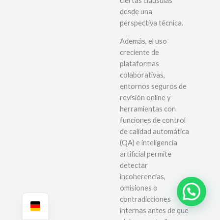
ciertas cláusulas
desde una
perspectiva técnica.
Además, el uso
creciente de
plataformas
colaborativas,
entornos seguros de
revisión online y
herramientas con
funciones de control
de calidad automática
(QA) e inteligencia
artificial permite
detectar
incoherencias,
omisiones o
Brauchen Sie Hilfe?
contradicciones
internas antes de que