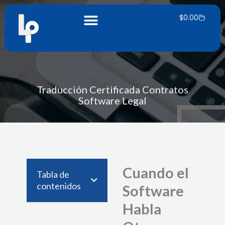
Zum
Warenk
Inhalt
$
0.00
springen
Traducción Certificada Contratos
Software Legal
Cuando el
Tabla de
contenidos
Software
Habla