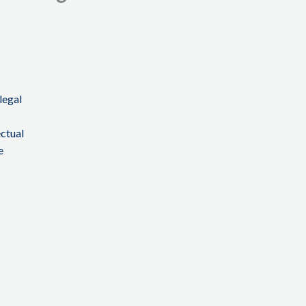
 legal
s
ectual
te