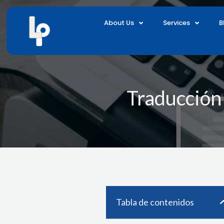
Skip
to
About Us
Services
B
content
Traducción
Tabla de contenidos