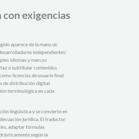
 con exigencias
egido aparece de la mano un
 desarrolladores independientes:
iples idiomas y marcos
rfaz o subtitular contenidos
como licencias de usuario final
 de distribución digital
sión terminológica en cada
ción lingüística y se convierte en
decuación jurídica. El traductor
bles, adaptar fórmulas
 drásticamente según la