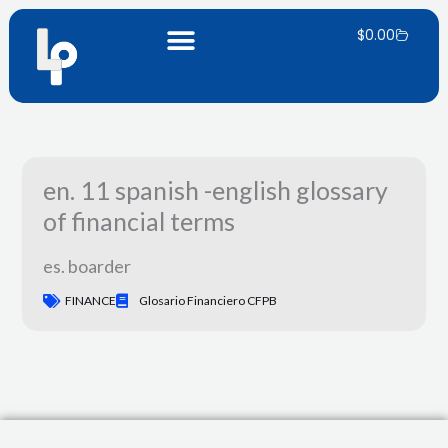
Ir
Carrito
al
$
0.00
contenido
en. 11 spanish -english glossary
of financial terms
es. boarder
FINANCE
Glosario Financiero CFPB