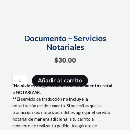
Documento – Servicios
Notariales
$
30.00
Documento
Añadir al carrito
-
*No olvides elegir el número de documentos total
Servicios
a NOTARIZAR.
Notariales
**El servicio de traducción
no incluye
la
cantidad
notarización del documento. Si necesitas que la
traducción sea notarizada, debes agregar el servicio
notarial
de manera adicional
a tu carrito al
momento de realizar tu pedido. Asegúrate de