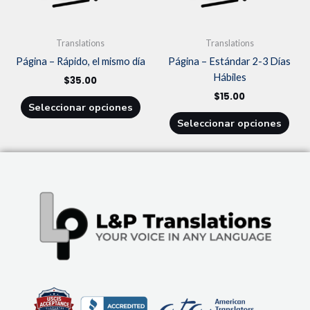
se
se
pueden
pue
Translations
Translations
elegir
elegi
Página – Rápido, el mismo día
Página – Estándar 2-3 Días
en
en
Hábiles
la
la
$
35.00
página
pági
$
15.00
Seleccionar opciones
de
de
Seleccionar opciones
producto
prod