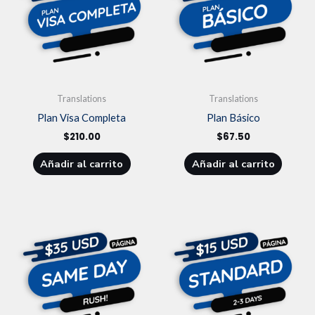
Translations
Translations
Plan Visa Completa
Plan Básico
$
210.00
$
67.50
Añadir al carrito
Añadir al carrito
Este
Este
producto
prod
tiene
tien
múltiples
múlt
variantes.
vari
Las
Las
opciones
opci