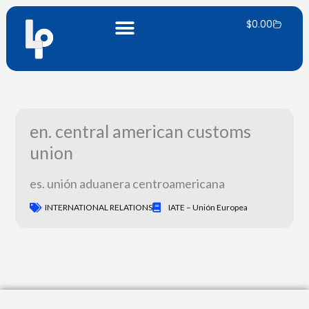
Ir
Carrito
al
$
0.00
contenido
en. central american customs
union
es. unión aduanera centroamericana
INTERNATIONAL RELATIONS
IATE – Unión Europea