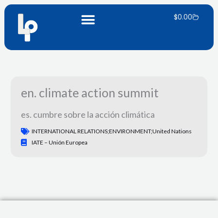
Ir
Carrito
al
$
0.00
contenido
en. climate action summit
es. cumbre sobre la acción climática
INTERNATIONAL RELATIONS;ENVIRONMENT;United Nations
IATE – Unión Europea