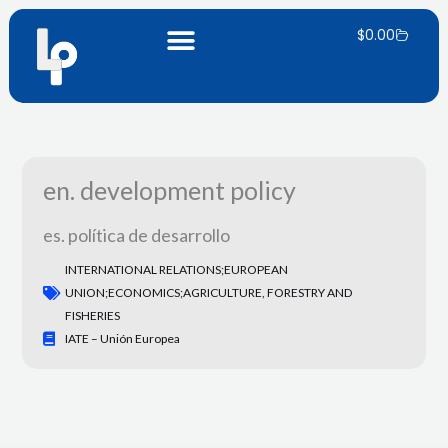
Ir
Carrito
al
$
0.00
contenido
en. development policy
es. política de desarrollo
INTERNATIONAL RELATIONS;EUROPEAN
UNION;ECONOMICS;AGRICULTURE, FORESTRY AND
FISHERIES
IATE – Unión Europea