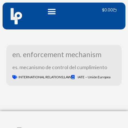
Ir
Carrito
al
$
0.00
contenido
en. enforcement mechanism
es. mecanismo de control del cumplimiento
INTERNATIONAL RELATIONS;LAW
IATE – Unión Europea