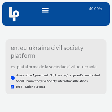
Ir
Carrito
al
$
0.00
contenido
en. eu-ukraine civil society
platform
es. plataforma de la sociedad civil ue-ucrania
Association Agreement (EU);Ukraine;European Economic And
Social Committee;civil Society;international Relations
IATE – Unión Europea