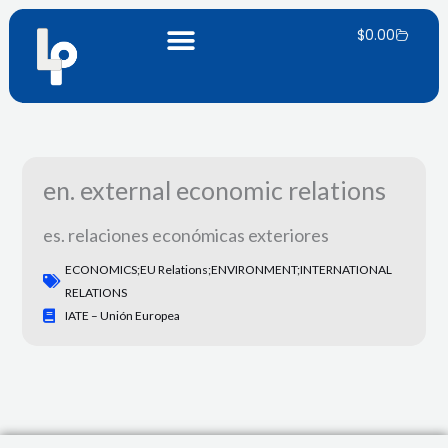
Ir
Carrito
al
$
0.00
contenido
en. external economic relations
es. relaciones económicas exteriores
ECONOMICS;EU Relations;ENVIRONMENT;INTERNATIONAL
RELATIONS
IATE – Unión Europea