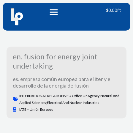
Ir
Carrito
al
$
0.00
contenido
en. fusion for energy joint
undertaking
es. empresa común europea para el iter y el
desarrollo de la energía de fusión
INTERNATIONAL RELATIONS;EU Office Or Agency;natural And
Applied Sciences;electrical And Nuclear Industries
IATE – Unión Europea