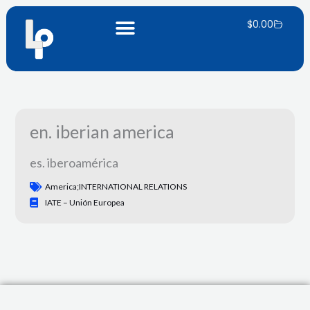
Ir
Carrito
al
$
0.00
contenido
en. iberian america
es. iberoamérica
America;INTERNATIONAL RELATIONS
IATE – Unión Europea