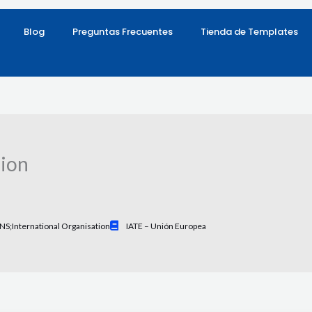
Blog
Preguntas Frecuentes
Tienda de Templates
nion
S;international Organisation
IATE – Unión Europea