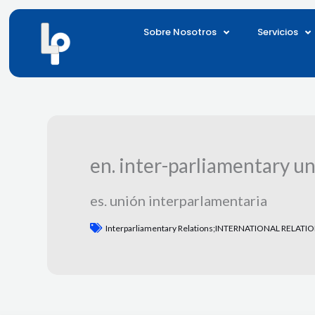
Ir
al
Sobre Nosotros
Servicios
contenido
en. inter-parliamentary u
es. unión interparlamentaria
Interparliamentary Relations;INTERNATIONAL RELATION