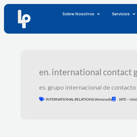
Ir
al
Sobre Nosotros
Servicios
contenido
en. international contact
es. grupo internacional de contact
INTERNATIONAL RELATIONS;Venezuela
IATE – Uni