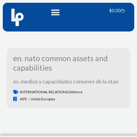
Ir
Carrito
al
$
0.00
contenido
en. nato common assets and
capabilities
es. medios y capacidades comunes de la otan
INTERNATIONAL RELATIONS;defence
IATE – Unión Europea