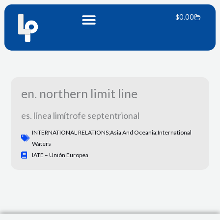
Ir
Carrito
al
$
0.00
contenido
en. northern limit line
es. línea limítrofe septentrional
INTERNATIONAL RELATIONS;Asia And Oceania;international
Waters
IATE – Unión Europea