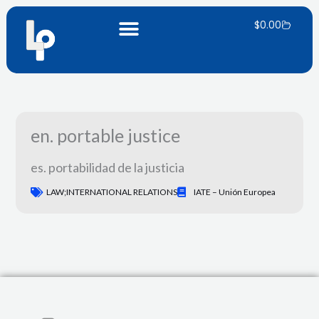
Ir
Carrito
al
$
0.00
contenido
en. portable justice
es. portabilidad de la justicia
LAW;INTERNATIONAL RELATIONS
IATE – Unión Europea