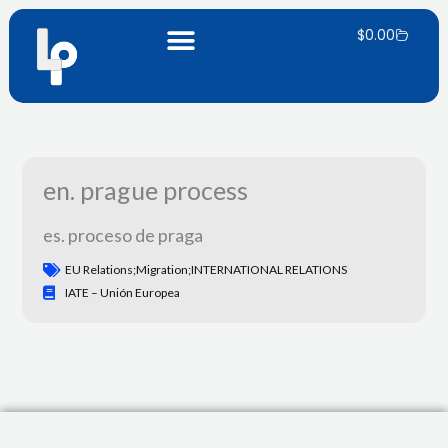
Ir
Carrito
al
$
0.00
contenido
en. prague process
es. proceso de praga
EU Relations;migration;INTERNATIONAL RELATIONS
IATE – Unión Europea