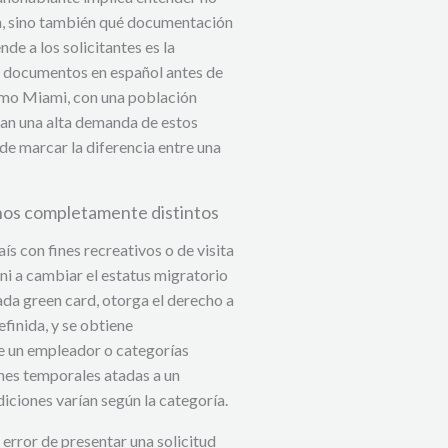
s
n, sino también qué documentación
a
de a los solicitantes es la
t
 documentos en español antes de
e
omo Miami, con una población
u
ran una alta demanda de estos
de marcar la diferencia entre una
r
s
minos completamente distintos
ís con fines recreativos o de visita
 ni a cambiar el estatus migratorio
da green card, otorga el derecho a
efinida, y se obtiene
de un empleador o categorías
ones temporales atadas a un
iciones varían según la categoría.
 error de presentar una solicitud