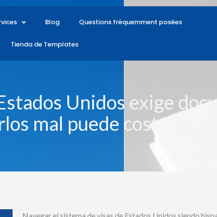
rvices
Blog
Questions fréquemment posées
Tienda de Templates
 Estados Unidos exige doc
rlos mal puede costarte el
Navegar el sistema de visas de Estados Unidos siendo hisp