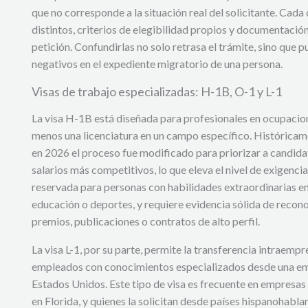
que no corresponde a la situación real del solicitante. Cada
distintos, criterios de elegibilidad propios y documentaci
petición. Confundirlas no solo retrasa el trámite, sino que
negativos en el expediente migratorio de una persona.
Visas de trabajo especializadas: H-1B, O-1 y L-1
La visa H-1B está diseñada para profesionales en ocupacion
menos una licenciatura en un campo específico. Históricam
en 2026 el proceso fue modificado para priorizar a candida
salarios más competitivos, lo que eleva el nivel de exigenci
reservada para personas con habilidades extraordinarias en 
educación o deportes, y requiere evidencia sólida de reco
premios, publicaciones o contratos de alto perfil.
La visa L-1, por su parte, permite la transferencia intraempr
empleados con conocimientos especializados desde una emp
Estados Unidos. Este tipo de visa es frecuente en empresa
en Florida, y quienes la solicitan desde países hispanohabl