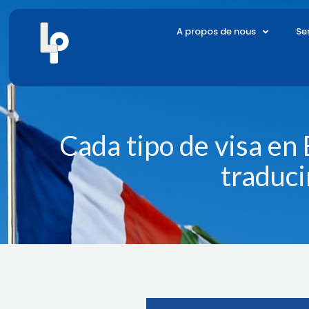
Skip
to
A propos de nous
Se
content
Cada tipo de visa en
traduci