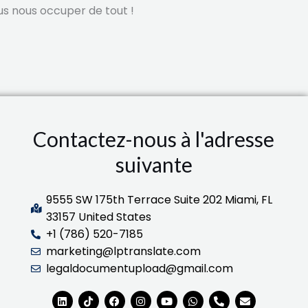
ous nous occuper de tout !
Contactez-nous à l'adresse
suivante
9555 SW 175th Terrace Suite 202 Miami, FL
33157 United States
+1 (786) 520-7185
marketing@lptranslate.com
legaldocumentupload@gmail.com
L
T
F
I
Y
W
T
E
i
i
a
n
o
h
é
n