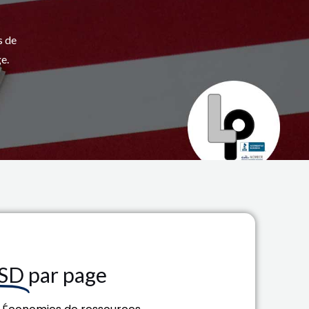
s de
e.
USD
par page