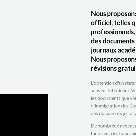
Nous proposons 
officiel, telle
professionnels,
des documents j
journaux académ
Nous proposons 
révisions gratu
L'obtention d'un stat
souvent intimidant. V
les documents que vou
d'immigration des Éta
des documents juridiq
De nombreux avocats s
facturent des honorai