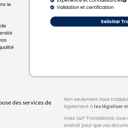
Expérience et connaissances
ns le
Validation et certification
Solicitar T
 de
ersité
nos
qualité
Non seulement nous traduis
pose des services de
également à
les légaliser e
Avec L&P Translations, vous 
endroit pour que vos docume