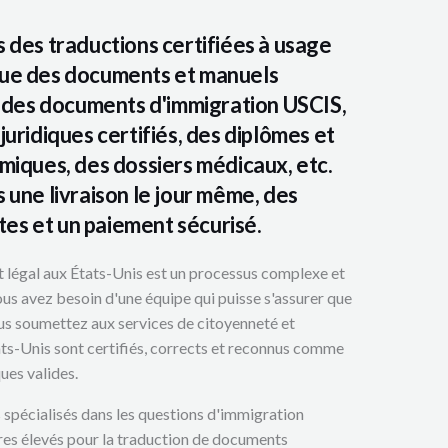
s
a
des traductions certifiées à usage
t
s que des documents et manuels
e
 des documents d'immigration USCIS,
u
uridiques certifiés, des diplômes et
r
iques, des dossiers médicaux, etc.
s
une livraison le jour même, des
ites et un paiement sécurisé.
ut légal aux États-Unis est un processus complexe et
ous avez besoin d'une équipe qui puisse s'assurer que
s soumettez aux services de citoyenneté et
ts-Unis sont certifiés, corrects et reconnus comme
ues valides.
pécialisés dans les questions d'immigration
res élevés pour la traduction de documents