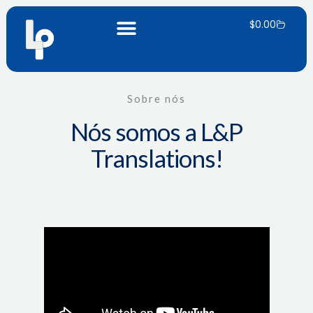
Saltar
Carrinh
para
$
0.00
o
conteúdo
Sobre nós
Nós somos a L&P
Translations!