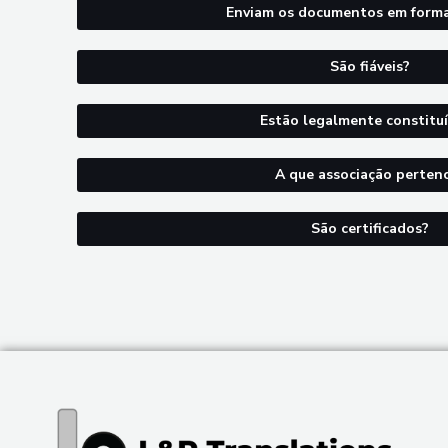
Enviam os documentos em format
São fiáveis?
Estão legalmente constitu
A que associação perten
São certificados?