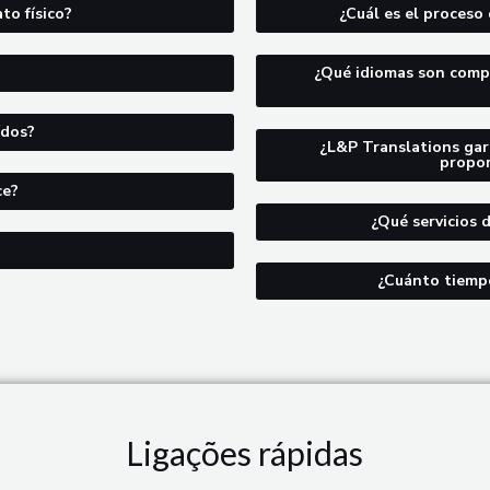
o físico?
¿Cuál es el proceso
¿Qué idiomas son compa
ídos?
¿L&P Translations gar
propor
ce?
¿Qué servicios 
¿Cuánto tiempo
Ligações rápidas