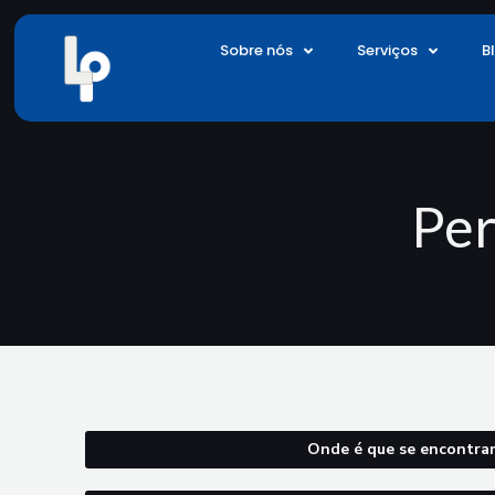
Saltar
para
Sobre nós
Serviços
B
o
conteúdo
Per
Onde é que se encontra