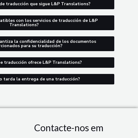
z
 de traducción que sigue L&P Translations?
a
d
tibles con los servicios de traducción de L&P
Translations?
o
r
antiza la confidencialidad de los documentos
cionados para su traducción?
e
s
de traducción ofrece L&P Translations?
 tarda la entrega de una traducción?
Contacte-nos em