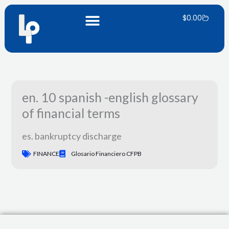
Skip
Panier
to
$
0.00
content
en. 10 spanish -english glossary
of financial terms
es. bankruptcy discharge
FINANCE
Glosario Financiero CFPB