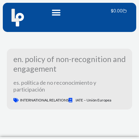
Skip
Panier
to
$
0.00
content
en. policy of non-recognition and
engagement
es. política de no reconocimiento y
participación
INTERNATIONAL RELATIONS
IATE – Unión Europea