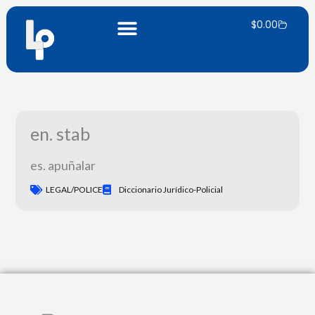
Skip
Panier
to
$
0.00
content
en. stab
es. apuñalar
LEGAL/POLICE
Diccionario Jurídico-Policial