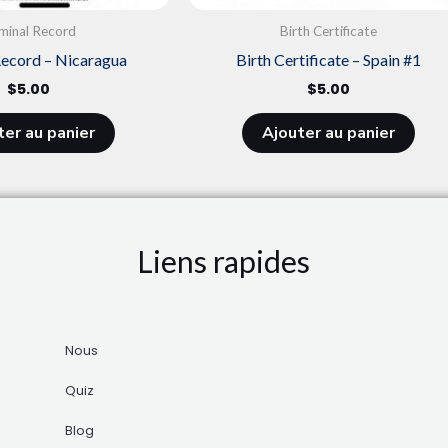
iminal Record
Birth Certificate
Record – Nicaragua
Birth Certificate – Spain #1
$
5.00
$
5.00
ter au panier
Ajouter au panier
Liens rapides
Nous
Quiz
Blog