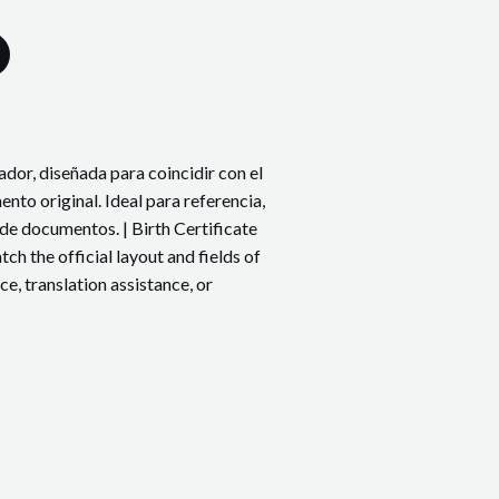
s
a
t
e
u
r
dor, diseñada para coincidir con el
nto original. Ideal para referencia,
s
de documentos. | Birth Certificate
h the official layout and fields of
ce, translation assistance, or