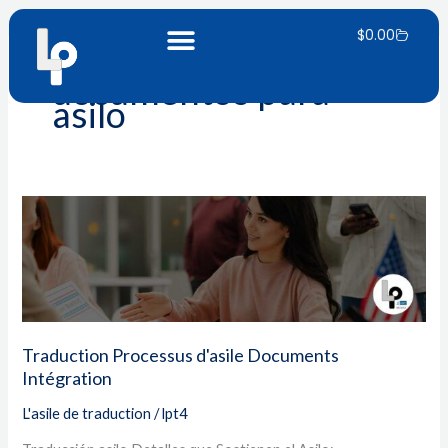
Skip
Panier
to
$
0.00
content
documentos para
asilo
Traduction
Processus
d'asile
Documents
Intégration
Traduction Processus d'asile Documents
Intégration
L'asile de traduction
/
lpt4