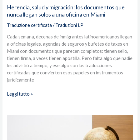
oficina
Herencia, salud y migración: los documentos que
en
nunca llegan solos a una oficina en Miami
Miami
Traduzione certificata
/
Traduzioni LP
Cada semana, decenas de inmigrantes latinoamericanos llegan
a oficinas legales, agencias de seguros y bufetes de taxes en
Miami con documentos que parecen completos: tienen sello,
tienen firma, a veces tienen apostilla. Pero falta algo que nadie
les advirtió a tiempo, y ese algo son las traducciones
certificadas que convierten esos papeles en instrumentos
jurídicamente
Leggi tutto »
ICE
arresta
hasta
40