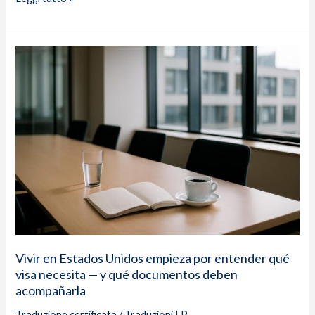
Vivir
en
Estados
Unidos
empieza
por
entender
qué
visa
necesita
—
y
qué
Vivir en Estados Unidos empieza por entender qué
documentos
visa necesita — y qué documentos deben
deben
acompañarla
acompañarla
Traduzione certificata
/
Traduzioni LP