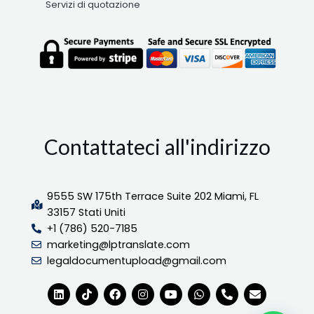
Servizi di quotazione
Contattateci all'indirizzo
9555 SW 175th Terrace Suite 202 Miami, FL
33157 Stati Uniti
+1 (786) 520-7185
marketing@lptranslate.com
legaldocumentupload@gmail.com
L
T
F
I
Y
W
T
B
i
i
a
n
o
h
e
u
n
k
c
s
u
a
l
s