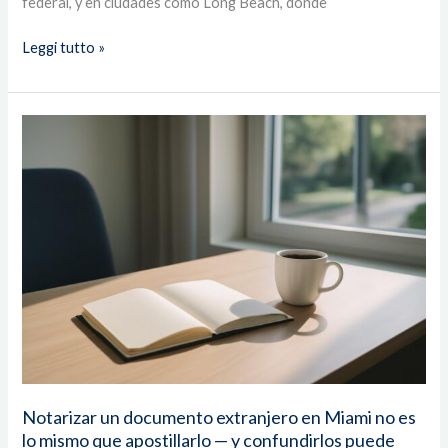
federal, y en ciudades como Long Beach, donde
Leggi tutto »
Notarizar
un
documento
extranjero
en
Miami
no
es
lo
mismo
que
apostillarlo
—
Notarizar un documento extranjero en Miami no es
y
lo mismo que apostillarlo — y confundirlos puede
confundirlos