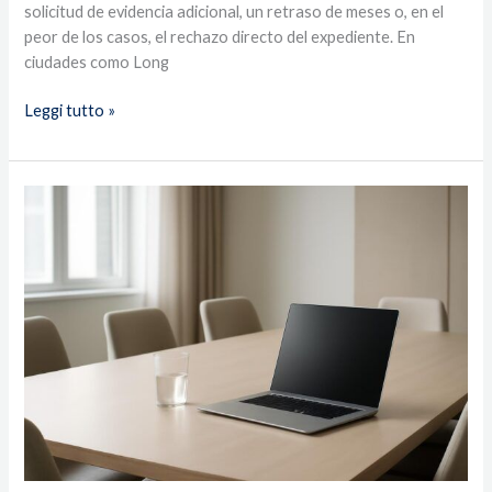
solicitud de evidencia adicional, un retraso de meses o, en el
peor de los casos, el rechazo directo del expediente. En
ciudades como Long
Leggi tutto »
Herencia,
salud
y
migración:
los
documentos
que
nunca
llegan
solos
a
una