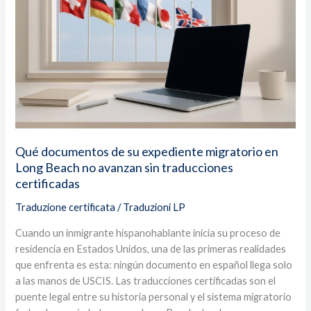
expediente
migratorio
en
Long
Beach
no
avanzan
sin
traducciones
Qué documentos de su expediente migratorio en
certificadas
Long Beach no avanzan sin traducciones
certificadas
Traduzione certificata
/
Traduzioni LP
Cuando un inmigrante hispanohablante inicia su proceso de
residencia en Estados Unidos, una de las primeras realidades
que enfrenta es esta: ningún documento en español llega solo
a las manos de USCIS. Las traducciones certificadas son el
puente legal entre su historia personal y el sistema migratorio