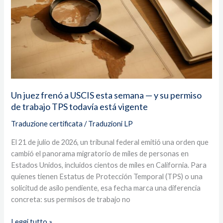
esta
semana
—
y
su
permiso
de
trabajo
Un juez frenó a USCIS esta semana — y su permiso
TPS
de trabajo TPS todavía está vigente
todavía
está
Traduzione certificata
/
Traduzioni LP
vigente
El 21 de julio de 2026, un tribunal federal emitió una orden que
cambió el panorama migratorio de miles de personas en
Estados Unidos, incluidos cientos de miles en California. Para
quienes tienen Estatus de Protección Temporal (TPS) o una
solicitud de asilo pendiente, esa fecha marca una diferencia
concreta: sus permisos de trabajo no
Leggi tutto »