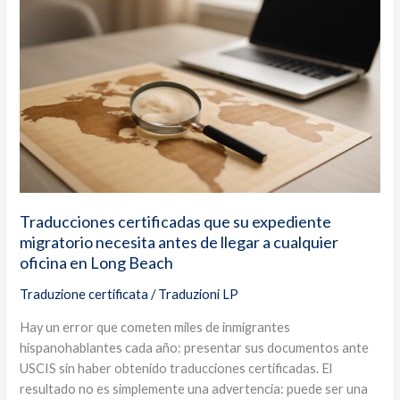
que
su
expediente
migratorio
necesita
antes
de
llegar
a
cualquier
oficina
Traducciones certificadas que su expediente
en
migratorio necesita antes de llegar a cualquier
Long
oficina en Long Beach
Beach
Traduzione certificata
/
Traduzioni LP
Hay un error que cometen miles de inmigrantes
hispanohablantes cada año: presentar sus documentos ante
USCIS sin haber obtenido traducciones certificadas. El
resultado no es simplemente una advertencia: puede ser una