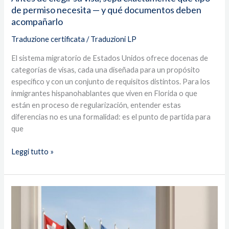
y
de permiso necesita — y qué documentos deben
qué
acompañarlo
documentos
deben
Traduzione certificata
/
Traduzioni LP
acompañarlo
El sistema migratorio de Estados Unidos ofrece docenas de
categorías de visas, cada una diseñada para un propósito
específico y con un conjunto de requisitos distintos. Para los
inmigrantes hispanohablantes que viven en Florida o que
están en proceso de regularización, entender estas
diferencias no es una formalidad: es el punto de partida para
que
Leggi tutto »
Qué
documentos
de
su