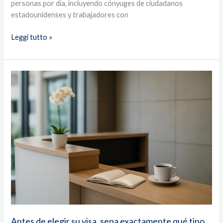
personas por día, incluyendo cónyuges de ciudadanos
estadounidenses y trabajadores con
Leggi tutto »
Antes
de
elegir
su
visa,
sepa
exactamente
qué
tipo
de
permiso
necesita
—
Antes de elegir su visa, sepa exactamente qué tipo