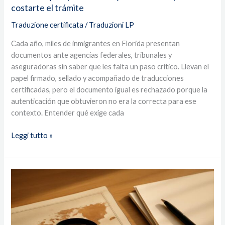
costarte el trámite
puede
costarte
Traduzione certificata
/
Traduzioni LP
el
Cada año, miles de inmigrantes en Florida presentan
trámite
documentos ante agencias federales, tribunales y
aseguradoras sin saber que les falta un paso crítico. Llevan el
papel firmado, sellado y acompañado de traducciones
certificadas, pero el documento igual es rechazado porque la
autenticación que obtuvieron no era la correcta para ese
contexto. Entender qué exige cada
Leggi tutto »
Un
juez
frenó
a
USCIS