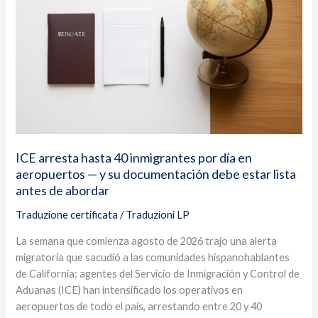
inmigrantes
por
día
en
aeropuertos
—
y
su
documentación
ICE arresta hasta 40 inmigrantes por día en
debe
aeropuertos — y su documentación debe estar lista
estar
antes de abordar
lista
antes
Traduzione certificata
/
Traduzioni LP
de
La semana que comienza agosto de 2026 trajo una alerta
abordar
migratoria que sacudió a las comunidades hispanohablantes
de California: agentes del Servicio de Inmigración y Control de
Aduanas (ICE) han intensificado los operativos en
aeropuertos de todo el país, arrestando entre 20 y 40