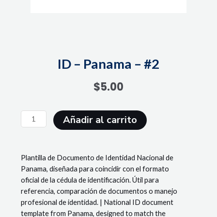
ID – Panama – #2
$
5.00
ID
Añadir al carrito
-
Panama
-
Plantilla de Documento de Identidad Nacional de
#2
Panama, diseñada para coincidir con el formato
cantidad
oficial de la cédula de identificación. Útil para
referencia, comparación de documentos o manejo
profesional de identidad. | National ID document
template from Panama, designed to match the