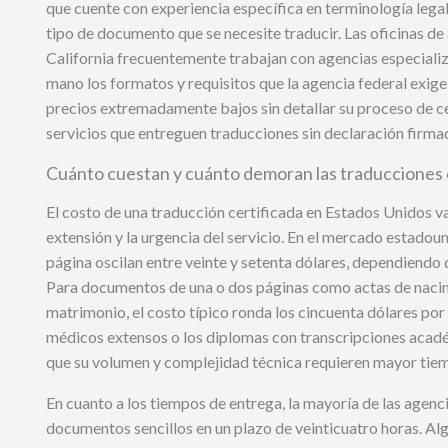
que cuente con experiencia específica en terminología lega
tipo de documento que se necesite traducir. Las oficinas d
California frecuentemente trabajan con agencias especial
mano los formatos y requisitos que la agencia federal exig
precios extremadamente bajos sin detallar su proceso de ce
servicios que entreguen traducciones sin declaración firma
Cuánto cuestan y cuánto demoran las traducciones 
El costo de una traducción certificada en Estados Unidos v
extensión y la urgencia del servicio. En el mercado estadoun
página oscilan entre veinte y setenta dólares, dependiendo d
Para documentos de una o dos páginas como actas de nacim
matrimonio, el costo típico ronda los cincuenta dólares po
médicos extensos o los diplomas con transcripciones acad
que su volumen y complejidad técnica requieren mayor tiem
En cuanto a los tiempos de entrega, la mayoría de las agenc
documentos sencillos en un plazo de veinticuatro horas. A