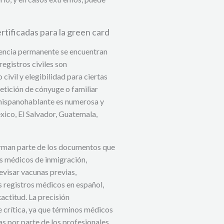
tificadas para la green card
dencia permanente se encuentran
registros civiles son
civil y elegibilidad para ciertas
etición de cónyuge o familiar
hispanohablante es numerosa y
ico, El Salvador, Guatemala,
forman parte de los documentos que
es médicos de inmigración,
evisar vacunas previas,
us registros médicos en español,
actitud. La precisión
 crítica, ya que términos médicos
s por parte de los profesionales