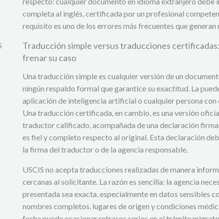
respecto: cualquier documento en idioma extranjero debe 
completa al inglés, certificada por un profesional compete
requisito es uno de los errores más frecuentes que generan 
Traducción simple versus traducciones certificadas
S
frenar su caso
Una traducción simple es cualquier versión de un documento
ningún respaldo formal que garantice su exactitud. La puede
aplicación de inteligencia artificial o cualquier persona co
Una traducción certificada, en cambio, es una versión ofici
traductor calificado, acompañada de una declaración firmad
es fiel y completo respecto al original. Esta declaración deb
la firma del traductor o de la agencia responsable.
USCIS no acepta traducciones realizadas de manera informa
cercanas al solicitante. La razón es sencilla: la agencia nec
presentada sea exacta, especialmente en datos sensibles c
nombres completos, lugares de origen y condiciones médicas
fecha puede ocasionar retrasos serios en el trámite migrato