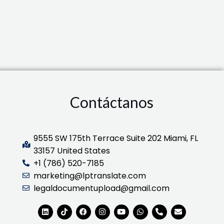
Contáctanos
9555 SW 175th Terrace Suite 202 Miami, FL
33157 United States
+1 (786) 520-7185
marketing@lptranslate.com
legaldocumentupload@gmail.com
L
T
F
I
Y
W
P
E
i
i
a
n
o
h
h
n
n
k
c
s
u
a
o
v