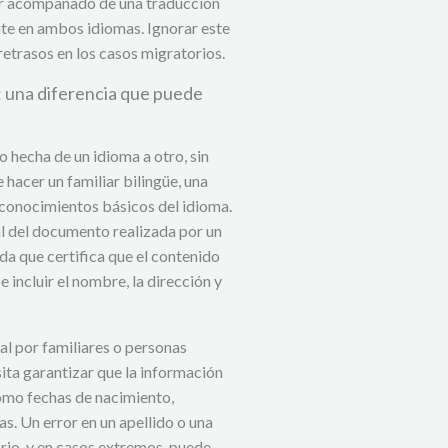
ir acompañado de una traducción
nte en ambos idiomas. Ignorar este
retrasos en los casos migratorios.
: una diferencia que puede
 hecha de un idioma a otro, sin
 hacer un familiar bilingüe, una
n conocimientos básicos del idioma.
al del documento realizada por un
a que certifica que el contenido
e incluir el nombre, la dirección y
l por familiares o personas
esita garantizar que la información
omo fechas de nacimiento,
. Un error en un apellido o una
rio, y en casos extremos, puede