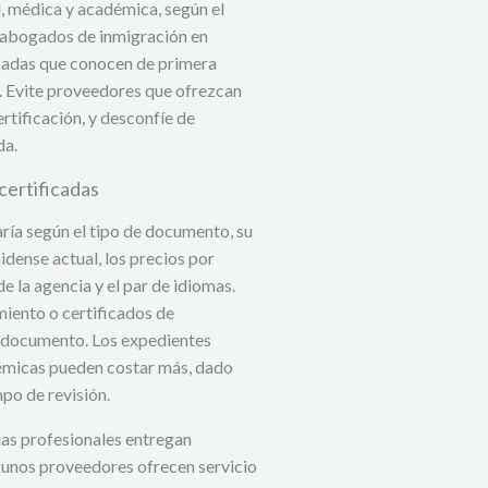
l, médica y académica, según el
e abogados de inmigración en
izadas que conocen de primera
e. Evite proveedores que ofrezcan
rtificación, y desconfíe de
da.
certificadas
aría según el tipo de documento, su
idense actual, los precios por
e la agencia y el par de idiomas.
iento o certificados de
r documento. Los expedientes
émicas pueden costar más, dado
po de revisión.
ias profesionales entregan
lgunos proveedores ofrecen servicio