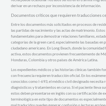
derivar en un rechazo por inconsistencia de información.
Documentos críticos que requieren traducciones cer
Entre los documentos más solicitados en procesos de resi
las partidas de nacimiento y las actas de matrimonio. Estos 
fundamentales para demostrar relaciones familiares, estado 
categorías de la green card, especialmente las basadas en p
ciudadano americano. En Long Beach, donde la comunidad 
activa, estos documentos provienen frecuentemente de Méx
Honduras, Colombia y otros países de América Latina.
Los expedientes médicos y las historias clínicas también 
con frecuencia requieren traducción oficial. En los exámen
conocidos como I-693, el médico civil designado necesita r
diagnósticos y tratamientos en curso. Si el paciente lleva s
estos deben presentarse en inglés con su certificación de ex
terminológica en este tipo de documentos es especialmente
mal traducidos pueden generar confusión o lecturas errónea