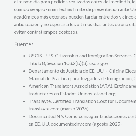
el mismo día para pedidos realizados antes del mediodía, lo
cuando se aproximan fechas límite de presentación ante U
académicos más extensos pueden tardar entre dos y cinco dí
anticipación y no esperar a los últimos días antes de una ci
evitar contratiempos costosos.
Fuentes
USCIS – U.S. Citizenship and Immigration Services. 
Título 8, Sección 103.2(b)(3). uscis.gov
Departamento de Justicia de EE. UU. – Oficina Ejecu
Manual de Práctica para Juzgados de Inmigración, Ca
American Translators Association (ATA). Estándares 
traductores en Estados Unidos. atanet.org
Translayte. Certified Translation Cost for Docume
translayte.com (marzo 2026)
Documented NY. Cómo conseguir traducciones certi
en EE. UU. documentedny.com (agosto 2025)