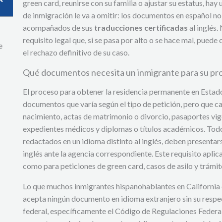
green card, reunirse con su familia o ajustar su estatus, ha
de inmigración le va a omitir: los documentos en español no
acompañados de sus
traducciones certificadas
al inglés.
requisito legal que, si se pasa por alto o se hace mal, puede
e
el rechazo definitivo de su caso.
Qué documentos necesita un inmigrante para su pro
El proceso para obtener la residencia permanente en Estado
documentos que varía según el tipo de petición, pero que ca
nacimiento, actas de matrimonio o divorcio, pasaportes vige
expedientes médicos y diplomas o títulos académicos. Todo
redactados en un idioma distinto al inglés, deben presentars
inglés ante la agencia correspondiente. Este requisito aplica
como para peticiones de green card, casos de asilo y trámit
Lo que muchos inmigrantes hispanohablantes en California
acepta ningún documento en idioma extranjero sin su respec
federal, específicamente el Código de Regulaciones Federales