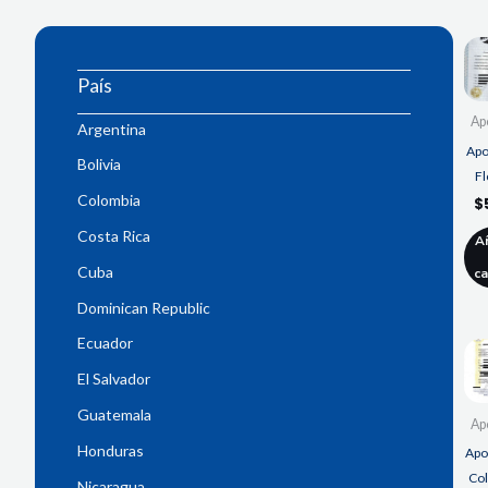
País
Apo
Argentina
Apos
Bolivia
Fl
Colombia
$
Costa Rica
A
Cuba
ca
Dominican Republic
Ecuador
El Salvador
Guatemala
Apo
Honduras
Apos
Co
Nicaragua