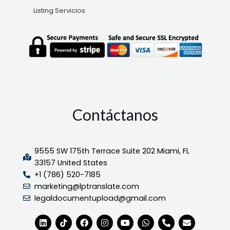
Listing Servicios
Contáctanos
9555 SW 175th Terrace Suite 202 Miami, FL
33157 United States
+1 (786) 520-7185
marketing@lptranslate.com
legaldocumentupload@gmail.com
L
T
F
I
Y
W
P
E
i
i
a
n
o
h
h
n