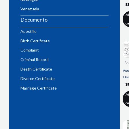
$
Venezuela
A
Documento
ca
Apostille
Birth Certificate
Complaint
Criminal Record
Apo
Death Certificate
Apos
Ho
Divorce Certificate
$
Marriage Certificate
A
ca