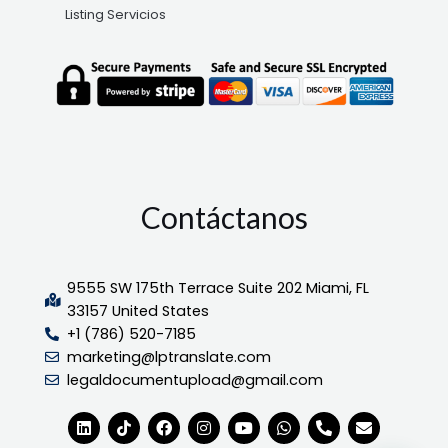
Listing Servicios
Contáctanos
9555 SW 175th Terrace Suite 202 Miami, FL
33157 United States
+1 (786) 520-7185
marketing@lptranslate.com
legaldocumentupload@gmail.com
L
T
F
I
Y
W
P
E
i
i
a
n
o
h
h
n