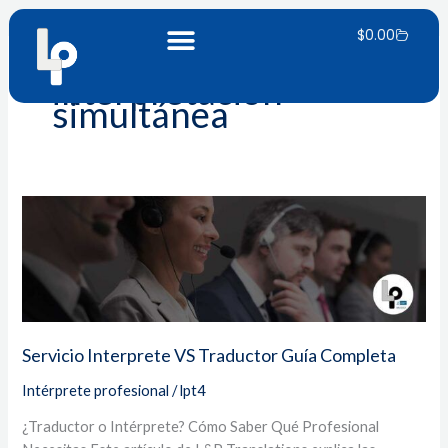
Ir
Carrito
al
$
0.00
contenido
interpretación
simultánea
Servicio
Interprete
VS
Traductor
Guía
Completa
Servicio Interprete VS Traductor Guía Completa
Intérprete profesional
/
lpt4
¿Traductor o Intérprete? Cómo Saber Qué Profesional