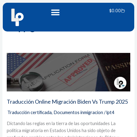
Ir
Carrito
al
$
0.00
contenido
TPS
Traducción
Online
Migración
Biden
Vs
Trump
2025
Traducción Online Migración Biden Vs Trump 2025
Traducción certificada
,
Documentos inmigracion
/
lpt4
Dictando las reglas en la tierra de las oportunidades La
política migratoria en Estados Unidos ha sido objeto de