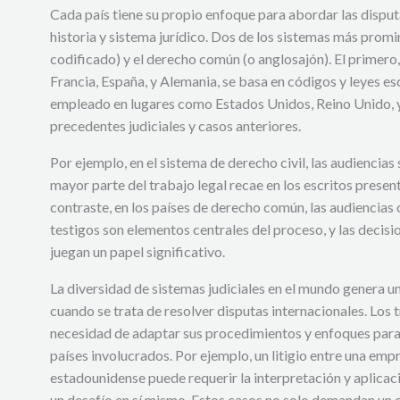
Cada país tiene su propio enfoque para abordar las disputa
historia y sistema jurídico. Dos de los sistemas más promin
codificado) y el derecho común (o anglosajón). El primero
Francia, España, y Alemania, se basa en códigos y leyes es
empleado en lugares como Estados Unidos, Reino Unido, 
precedentes judiciales y casos anteriores.
Por ejemplo, en el sistema de derecho civil, las audiencias
mayor parte del trabajo legal recae en los escritos present
contraste, en los países de derecho común, las audiencias o
testigos son elementos centrales del proceso, y las decisi
juegan un papel significativo.
La diversidad de sistemas judiciales en el mundo genera u
cuando se trata de resolver disputas internacionales. Los t
necesidad de adaptar sus procedimientos y enfoques para
países involucrados. Por ejemplo, un litigio entre una emp
estadounidense puede requerir la interpretación y aplicac
un desafío en sí mismo. Estos casos no solo demandan un