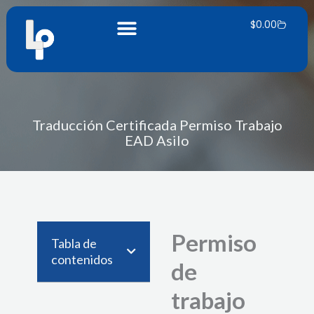
Ir
Carrito
al
$
0.00
contenido
Traducción Certificada Permiso Trabajo
EAD Asilo
Permiso
Tabla de
contenidos
de
trabajo