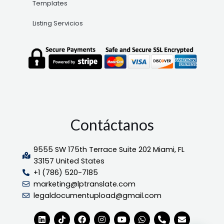
Templates
Listing Servicios
Contáctanos
9555 SW 175th Terrace Suite 202 Miami, FL
33157 United States
+1 (786) 520-7185
marketing@lptranslate.com
legaldocumentupload@gmail.com
L
T
F
I
Y
W
P
E
i
i
a
n
o
h
h
n