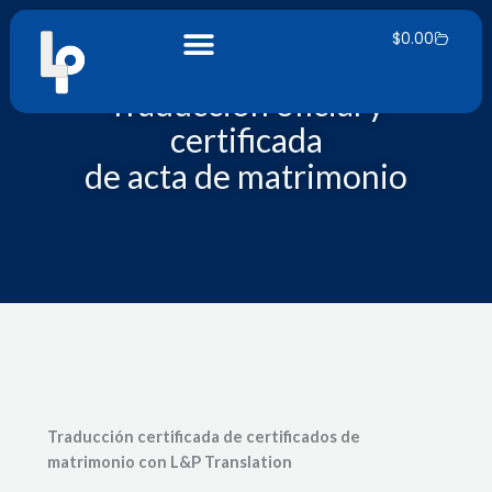
Ir
Carrito
al
$
0.00
contenido
Traducción oficial y
certificada
de acta de matrimonio
Traducción certificada de certificados de
matrimonio con L&P Translation