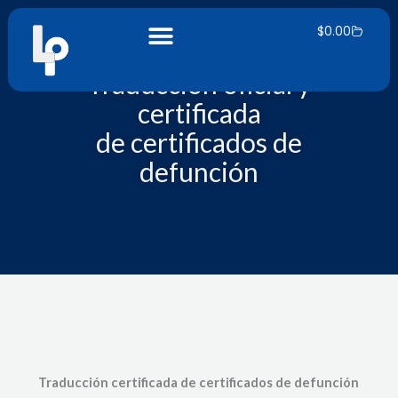
Ir
Carrito
al
$
0.00
contenido
Traducción oficial y
certificada
de certificados de
defunción
Traducción certificada de certificados de defunción