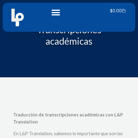
Ir
Carrito
al
$
0.00
contenido
Transcripciones
académicas
Traducción de transcripciones académicas con L&P
Translation
En L&P Translation, sabemos lo importante que son las