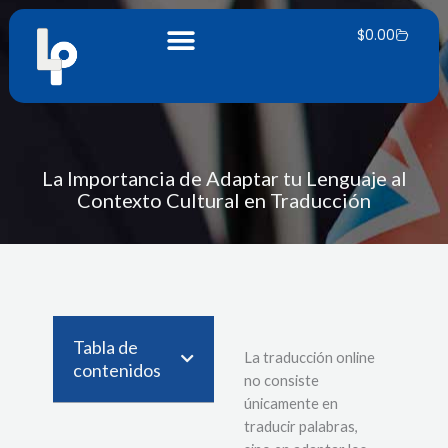
Ir
Carrito
al
$
0.00
contenido
La Importancia de Adaptar tu Lenguaje al
Contexto Cultural en Traducción
Tabla de
La traducción online
contenidos
no consiste
únicamente en
traducir palabras,