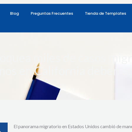
Blog
Preguntas Frecuentes
Tienda de Templates
loquea miles de casos mig
anos en California deben a
El panorama migratorio en Estados Unidos cambió de maner