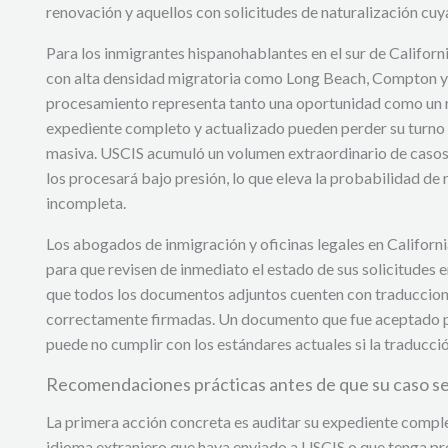
renovación y aquellos con solicitudes de naturalización cu
Para los inmigrantes hispanohablantes en el sur de Califor
con alta densidad migratoria como Long Beach, Compton y 
procesamiento representa tanto una oportunidad como un r
expediente completo y actualizado pueden perder su turno e
masiva. USCIS acumuló un volumen extraordinario de casos 
los procesará bajo presión, lo que eleva la probabilidad d
incompleta.
Los abogados de inmigración y oficinas legales en Californi
para que revisen de inmediato el estado de sus solicitudes e
que todos los documentos adjuntos cuenten con traduccione
correctamente firmadas. Un documento que fue aceptado p
puede no cumplir con los estándares actuales si la traducció
Recomendaciones prácticas antes de que su caso s
La primera acción concreta es auditar su expediente comp
idioma extranjero que haya enviado a USCIS o que tenga pre