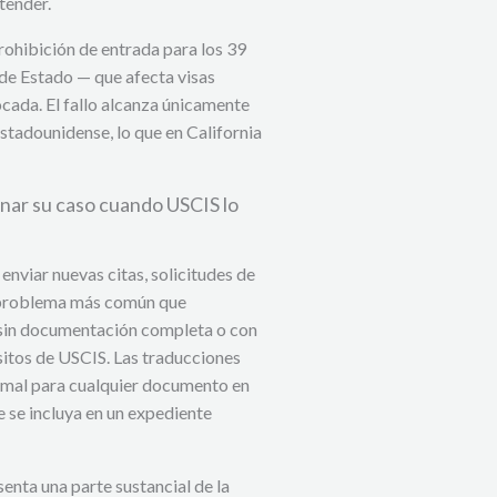
tender.
rohibición de entrada para los 39
 de Estado — que afecta visas
cada. El fallo alcanza únicamente
stadounidense, lo que en California
enar su caso cuando USCIS lo
nviar nuevas citas, solicitudes de
El problema más común que
 sin documentación completa o con
itos de USCIS. Las traducciones
ormal para cualquier documento en
e se incluya en un expediente
nta una parte sustancial de la