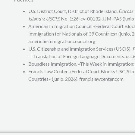
U.S. District Court, District of Rhode Island.
Dorcas 
Island v. USCIS
, No. 1:26-cv-00132-JJM-PAS (junio 
American Immigration Council. «Federal Court Bloc
Immigration for Nationals of 39 Countries» (junio, 2
americanimmigrationcouncil.org
U.S. Citizenship and Immigration Services (USCIS).
P
— Translation of Foreign Language Documents. usci
Boundless Immigration. «This Week in Immigration:
Francis Law Center. «Federal Court Blocks USCIS I
Countries» (junio, 2026). francislawcenter.com