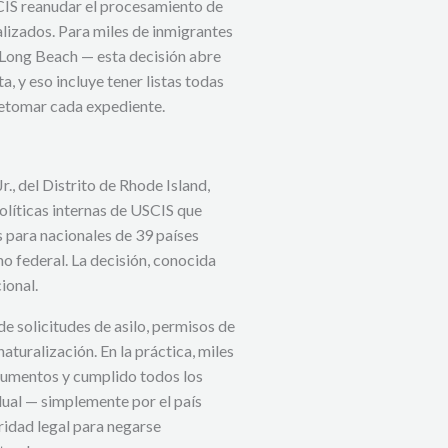
SCIS reanudar el procesamiento de
lizados. Para miles de inmigrantes
 Long Beach — esta decisión abre
 y eso incluye tener listas todas
 retomar cada expediente.
r., del Distrito de Rhode Island,
políticas internas de USCIS que
 para nacionales de 39 países
no federal. La decisión, conocida
ional.
e solicitudes de asilo, permisos de
naturalización. En la práctica, miles
cumentos y cumplido todos los
idual — simplemente por el país
ridad legal para negarse