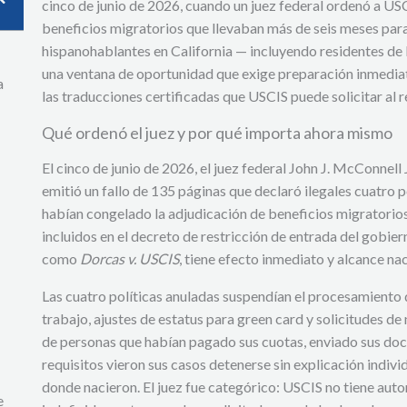
cinco de junio de 2026, cuando un juez federal ordenó a U
beneficios migratorios que llevaban más de seis meses para
hispanohablantes en California — incluyendo residentes de
una ventana de oportunidad que exige preparación inmediata,
a
las traducciones certificadas que USCIS puede solicitar al
Qué ordenó el juez y por qué importa ahora mismo
El cinco de junio de 2026, el juez federal John J. McConnell J
emitió un fallo de 135 páginas que declaró ilegales cuatro 
habían congelado la adjudicación de beneficios migratorios
incluidos en el decreto de restricción de entrada del gobier
como
Dorcas v. USCIS
, tiene efecto inmediato y alcance nac
Las cuatro políticas anuladas suspendían el procesamiento d
trabajo, ajustes de estatus para green card y solicitudes de 
de personas que habían pagado sus cuotas, enviado sus do
requisitos vieron sus casos detenerse sin explicación indiv
donde nacieron. El juez fue categórico: USCIS no tiene auto
e