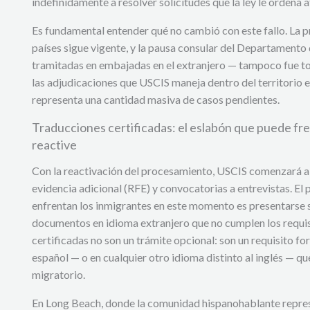
indefinidamente a resolver solicitudes que la ley le ordena a
Es fundamental entender qué no cambió con este fallo. La p
países sigue vigente, y la pausa consular del Departamento
tramitadas en embajadas en el extranjero — tampoco fue to
las adjudicaciones que USCIS maneja dentro del territorio e
representa una cantidad masiva de casos pendientes.
Traducciones certificadas: el eslabón que puede fr
reactive
Con la reactivación del procesamiento, USCIS comenzará a e
evidencia adicional (RFE) y convocatorias a entrevistas. 
enfrentan los inmigrantes en este momento es presentarse
documentos en idioma extranjero que no cumplen los requis
certificadas no son un trámite opcional: son un requisito f
español — o en cualquier otro idioma distinto al inglés — qu
migratorio.
En Long Beach, donde la comunidad hispanohablante represe