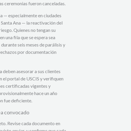
yas ceremonias fueron canceladas.
nia — especialmente en ciudades
Santa Ana — la reactivación del
iesgo. Quienes no tengan su
n una fila que se espera sea
durante seis meses de parálisis y
e rechazos por documentación
a deben asesorar a sus clientes
n el portal de USCIS y verifiquen
s certificadas vigentes y
rovisionalmente hace un año
n fue deficiente.
ea convocado
leto. Revise cada documento en
visto enviar, y confirme que cada