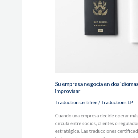
y
estos
son
los
servicios
que
no
puede
improvisar
Su empresa negocia en dos idiomas 
improvisar
Traduction certifiée
/
Traductions LP
Cuando una empresa decide operar más a
circula entre socios, clientes o regulad
estratégica. Las traducciones certifica