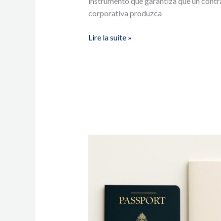
instrumento que garantiza que un contra
corporativa produzca
Lire la suite »
What
Immigrants
in
Long
Beach
Must
Know