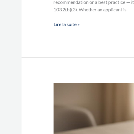
recommendation or a best practice — it
103.2(b)(3). Whether an applicant is
Lire la suite »
Traducciones
certificadas
que
su
expediente
migratorio
necesita