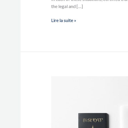
the legal and […]
Lire la suite »
Su
empresa
negocia
en
dos
idiomas
—