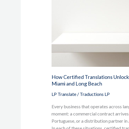
for
Businesses
in
Miami
and
Long
Beach
How Certified Translations Unlock
Miami and Long Beach
LP Translate
/
Traductions LP
Every business that operates across la
moment: a commercial contract arrives in 
Portuguese, or a distribution partner i
In each of these situations, certified tr