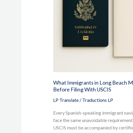
About
Certified
Translations
Before
Filing
With
USCIS
What Immigrants in Long Beach Mu
Before Filing With USCIS
LP Translate
/
Traductions LP
Every Spanish-speaking immigrant navig
face the same unavoidable requirement
USCIS must be accompanied by certified 