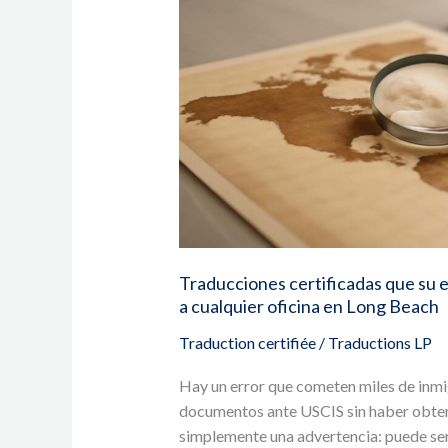
antes
de
llegar
a
cualquier
oficina
en
Long
Beach
Traducciones certificadas que su e
a cualquier oficina en Long Beach
Traduction certifiée
/
Traductions LP
Hay un error que cometen miles de inmi
documentos ante USCIS sin haber obteni
simplemente una advertencia: puede ser 