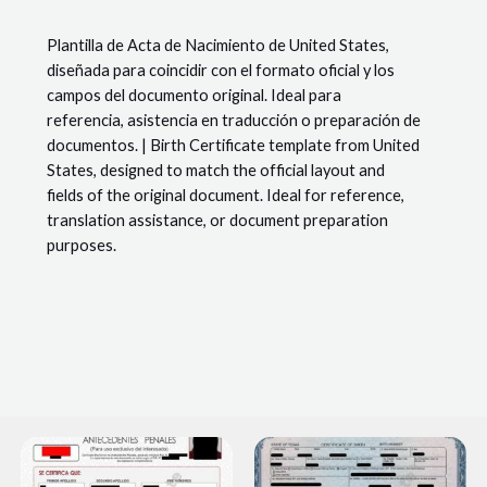
Birth
Certificate
Plantilla de Acta de Nacimiento de United States,
-
diseñada para coincidir con el formato oficial y los
#6
campos del documento original. Ideal para
(California)
referencia, asistencia en traducción o preparación de
documentos. | Birth Certificate template from United
States, designed to match the official layout and
fields of the original document. Ideal for reference,
translation assistance, or document preparation
purposes.