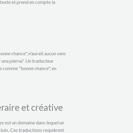
 texte et prend en compte la
onne chance", n'aurait aucun sens
r una pierna". Un traducteur
ose comme "bonne chance", en
éraire et créative
ves est un domaine dans lequel un
isés. Ces traductions requièrent