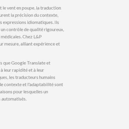
s
 le vent en poupe, la traduction
a
urent la précision du contexte,
t
s expressions idiomatiques. Ils
e
 un contrôle de qualité rigoureux,
u
 ou médicales. Chez L&P
r
r mesure, alliant expérience et
s
els que Google Translate et
 leur rapidité et à leur
ues, les traducteurs humains
 le contexte et l'adaptabilité sont
raisons pour lesquelles un
s automatisés.