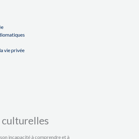
ée
idiomatiques
la vie privée
 culturelles
t son incapacité à comprendre et à