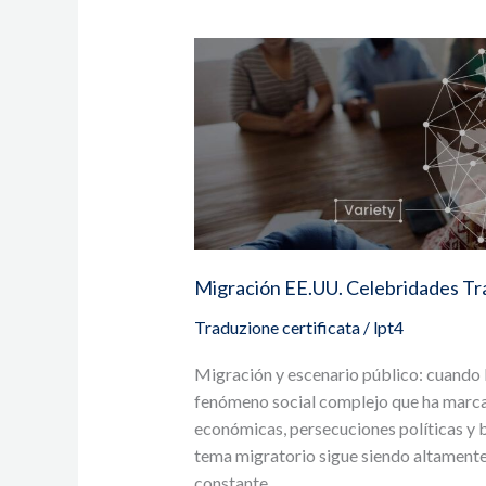
Migración
EE.UU.
Celebridades
Traducción
Online
Migración EE.UU. Celebridades Tr
Traduzione certificata
/
lpt4
Migración y escenario público: cuando la
fenómeno social complejo que ha marcad
económicas, persecuciones políticas y 
tema migratorio sigue siendo altamente
constante,